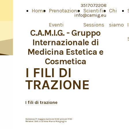
3517072208
Home
Prenotazione
Scientific
Chi
info@camig.eu
Eventi
Sessions
siamo
C.A.M.I.G. - Gruppo
Internazionale di
Medicina Estetica e
Cosmetica
I FILI DI
TRAZIONE
I fili di trazione
Domenica 17 maggio dalle ore 10:00 alle ore 17:00
Relatore: Dott.ssa Anna Maria Malgioglio